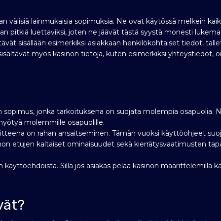
n välisiä lainmukaisia sopimuksia. Ne ovat käytössä melkein kaikill
n pitkiä luettaviksi, joten ne jäävät tästä syystä monesti lukema
vät sisällään esimerkiksi asiakkaan henkilökohtaiset tiedot, tall
 sisältävät myös kasinon tietoja, kuten esimerkiksi yhteystiedot,
n sopimus, jonka tarkoituksena on suojata molempia osapuolia. N
 hyötyä molemmille osapuolille.
avoitteena on rahan ansaitseminen. Tämän vuoksi käyttöohjeet s
on etujen kaltaiset ominaisuudet sekä kierrätysvaatimusten tapa
 käyttöehdoista. Sillä jos asiakas pelaa kasinon määrittelemillä käy
vät?