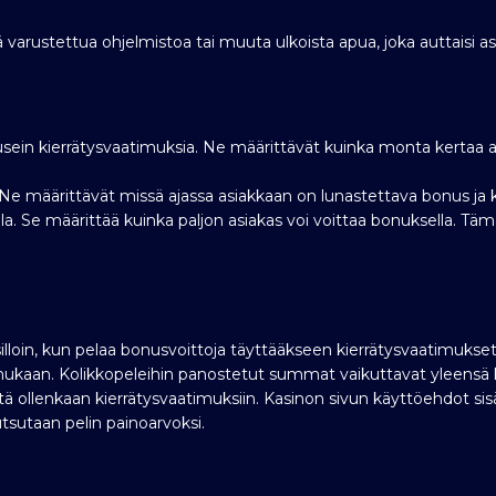
yllä varustettua ohjelmistoa tai muuta ulkoista apua, joka auttaisi 
ttyy usein kierrätysvaatimuksia. Ne määrittävät kuinka monta kertaa 
Ne määrittävät missä ajassa asiakkaan on lunastettava bonus ja 
lla. Se määrittää kuinka paljon asiakas voi voittaa bonuksella. T
illoin, kun pelaa bonusvoittoja täyttääkseen kierrätysvaatimukset
 mukaan. Kolikkopeleihin panostetut summat vaikuttavat yleensä
ättä ollenkaan kierrätysvaatimuksiin. Kasinon sivun käyttöehdot sis
sutaan pelin painoarvoksi.