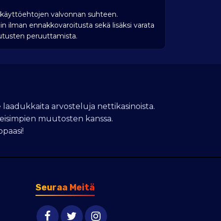
a käyttöehtojen valvonnan suhteen.
ilin ilman ennakkovaroitusta sekä lisäksi varata
tiutusten peruuttamista.
laadukkaita arvosteluja nettikasinoista.
meisimpien muutosten kanssa.
ppaasi!
Seuraa Meitä