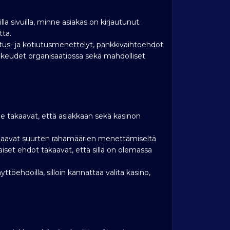
a sivuilla, minne asiakas on kirjautunut.
tta.
etus- ja kotiutusmenettelyt, pankkivaihtoehdot
 oikeudet organisaatiossa sekä mahdolliset
e takaavat, että asiakkaan sekä kasinon
uojaavat suurten rahamäärien menettämiseltä
iset ehdot takaavat, että sillä on olemassa
ttöehdoilla, silloin kannattaa valita kasino,