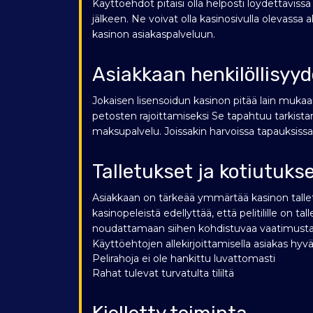
Käyttöehdot pitäisi olla helposti löydettävissä
jälkeen. Ne voivat olla kasinosivulla olevassa a
kasinon asiakaspalveluun.
Asiakkaan henkilöllisyy
Jokaisen lisensoidun kasinon pitää lain muka
petosten rajoittamiseksi Se tapahtuu tarkista
maksupalvelu. Joissakin harvoissa tapauksissa
Talletukset ja kotiutuks
Asiakkaan on tärkeää ymmärtää kasinon talletus
kasinopeleistä edellyttää, että pelitilille on 
noudattamaan siihen kohdistuvaa vaatimusta 
Käyttöehtojen allekirjoittamisella asiakas hyv
Pelirahoja ei ole hankittu luvattomasti
Rahat tulevat turvatulta tililtä