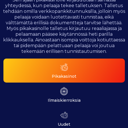
yhteydessä, kun pelaaja tekee talletuksen. Talletus
tehdään omilla verkkopankkitunnuksilla, jolloin myös
pelaaja voidaan luotettavasti tunnistaa, eikä
välttämättä erillisiä dokumentteja tarvitse lähettää.
Myös pikakasinolle talletus kirjautuu reaaliajassa ja
pelaamaan pääsee käytännössä heti parilla
klikkauksella. Ainoastaan isompia voittoja kotiuttaessa
tai pidempään pelattuaan pelaaja voi joutua
tekemään erillisen tunnistautumisen.
Pikakasinot
Ilmaiskierroksia
Uudet