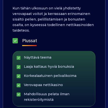
Kun tähän ulkosuun on vielä yhdistetty
verovapaat voitot ja kerrassaan erinomainen
sisältö pelien, pelillistämisen ja bonusten
osalta, on kyseessä todellinen nettikasinoiden
taideteos.
Plussat
Näyttävä teema
Laaja kattaus hyviä bonuksia
Korkealaatuinen pelivalikoima
Verovapaa nettikasino
Mahdollisuus pelata ilman
rekisteröitymistä