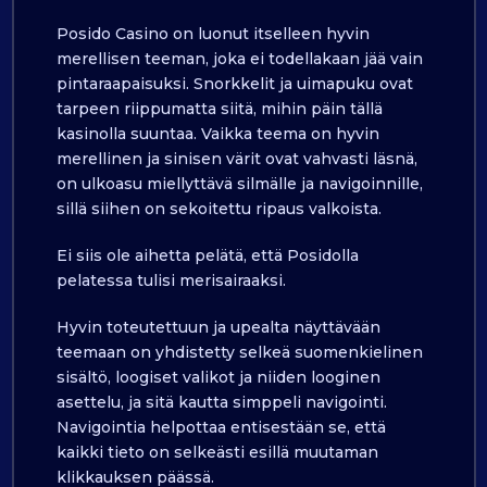
Posido Casino on luonut itselleen hyvin
merellisen teeman, joka ei todellakaan jää vain
pintaraapaisuksi. Snorkkelit ja uimapuku ovat
tarpeen riippumatta siitä, mihin päin tällä
kasinolla suuntaa. Vaikka teema on hyvin
merellinen ja sinisen värit ovat vahvasti läsnä,
on ulkoasu miellyttävä silmälle ja navigoinnille,
sillä siihen on sekoitettu ripaus valkoista.
Ei siis ole aihetta pelätä, että Posidolla
pelatessa tulisi merisairaaksi.
Hyvin toteutettuun ja upealta näyttävään
teemaan on yhdistetty selkeä suomenkielinen
sisältö, loogiset valikot ja niiden looginen
asettelu, ja sitä kautta simppeli navigointi.
Navigointia helpottaa entisestään se, että
kaikki tieto on selkeästi esillä muutaman
klikkauksen päässä.