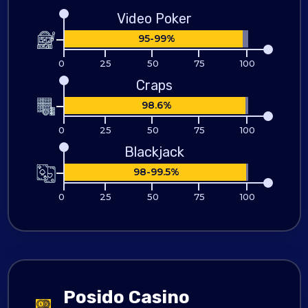
Video Poker
95-99%
0
25
50
75
100
Craps
98.6%
0
25
50
75
100
Blackjack
98-99.5%
0
25
50
75
100
Posido Casino