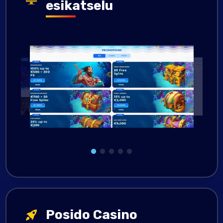
esikatselu
Posido Casino