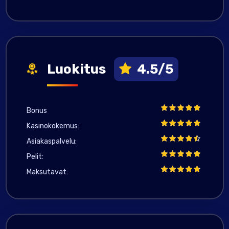
Luokitus
4.5/5
Bonus
Kasinokokemus:
Asiakaspalvelu:
Pelit:
Maksutavat: