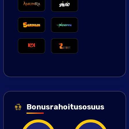
Bonusrahoitusosuus