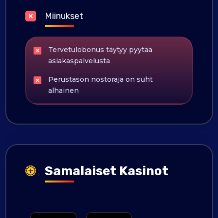
Miinukset
Tervetulobonus täytyy pyytää
asiakaspalvelusta
Perustason nostoraja on suht
alhainen
Samalaiset Kasinot