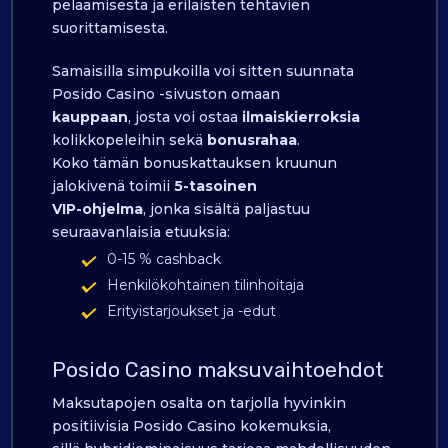
pelaamisesta ja erilaisten tehtävien
suorittamisesta.
Samaisilla simpukoilla voi sitten suunnata
Posido Casino -sivuston omaan
kauppaan
, josta voi ostaa
ilmaiskierroksia
kolikkopeleihin sekä
bonusrahaa
.
Koko tämän bonuskattauksen kruunun
jalokivenä toimii
5-tasoinen
VIP-ohjelma
, jonka sisältä paljastuu
seuraavanlaisia etuuksia:
0-15 % cashback
Henkilökohtainen tilinhoitaja
Erityistarjoukset ja -edut
Posido Casino maksuvaihtoehdot
Maksutapojen osalta on tarjolla hyvinkin
positiivisia Posido Casino kokemuksia,