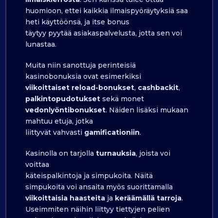
huomioon, ettei kaikkia ilmaispyöräytyksiä saa
heti käyttöönsä, ja itse bonus
täytyy pyytää asiakaspalvelusta, jotta sen voi
lunastaa.
Muita niin sanottuja perinteisiä
kasinobonuksia ovat esimerkiksi
viikoittaiset reload-bonukset
,
cashbackit
,
palkintopudotukset
sekä monet
vedonlyöntibonukset
. Näiden lisäksi mukaan
mahtuu etuja, jotka
liittyvät vahvasti
gamificationiin
.
Kasinolla on tarjolla
turnauksia
, joista voi
voittaa
käteispalkintoja ja simpukoita. Näitä
simpukoita voi ansaita myös suorittamalla
viikoittaisia haasteita
ja
keräämällä tarroja
.
Useimmiten näihin liittyy tiettyjen pelien