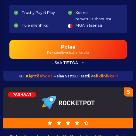
Trustly Pay N Play
Kolme
tervetuliaisbonusta
Tule sheriffiksi!
MGA:n lisenssi
Pelaa
Rekisteröitymistä ei tarvita
LISÄÄ TIETOA
18+
Käyttöehdot
Pelaa Vastuullisesti
Peliklinikka.fi
5
PARHAAT