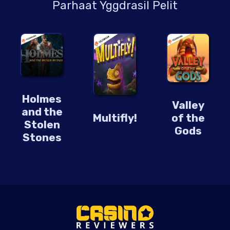
Parhaat Yggdrasil Pelit
Holmes
Valley
and the
Multifly!
of the
Stolen
Gods
Stones