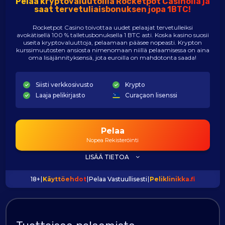
Pelaa kryptovaluutoilla Rocketpot Casinolla ja
saat tervetuliaisbonuksen jopa 1BTC!
Rocketpot Casino toivottaa uudet pelaajat tervetulleiksi
avokätisellä 100 % talletusbonuksella 1 BTC asti. Koska kasino suosii
useita kryptovaluuttoja, pelaamaan pääsee nopeasti. Krypton
kurssimuutosten ansiosta nimenomaan niillä pelaamisessa on aina
oma lisäjännityksensä, jota euroilla on mahdotonta saada!
Siisti verkkosivusto
Krypto
Laaja pelikirjasto
Curaçaon lisenssi
Pelaa
Nopea Rekisteröinti
LISÄÄ TIETOA
18+
Käyttöehdot
Pelaa Vastuullisesti
Peliklinikka.fi