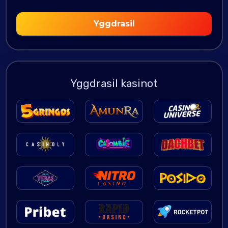
Yggdrasil
Yggdrasil kasinot