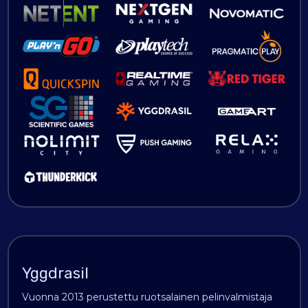
Yggdrasil
Vuonna 2013 perustettu ruotsalainen pelinvalmistaja