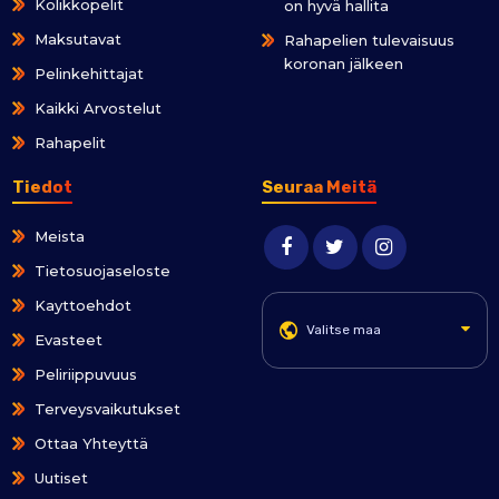
Kolikkopelit
on hyvä hallita
Maksutavat
Rahapelien tulevaisuus
koronan jälkeen
Pelinkehittajat
Kaikki Arvostelut
Rahapelit
Tiedot
Seuraa Meitä
Meista
Tietosuojaseloste
Kayttoehdot
Valitse maa
Evasteet
Peliriippuvuus
Terveysvaikutukset
Ottaa Yhteyttä
Uutiset