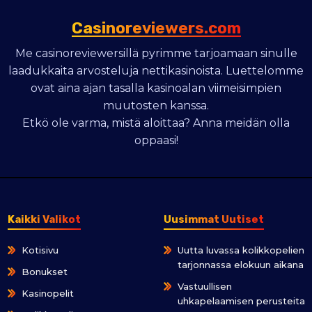
Casinoreviewers.com
Me casinoreviewersillä pyrimme tarjoamaan sinulle
laadukkaita arvosteluja nettikasinoista. Luettelomme
ovat aina ajan tasalla kasinoalan viimeisimpien
muutosten kanssa.
Etkö ole varma, mistä aloittaa? Anna meidän olla
oppaasi!
Kaikki Valikot
Uusimmat Uutiset
Kotisivu
Uutta luvassa kolikkopelien
tarjonnassa elokuun aikana
Bonukset
Vastuullisen
Kasinopelit
uhkapelaamisen perusteita