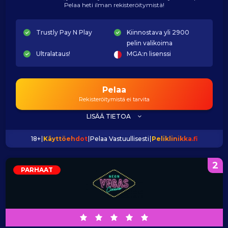
Pelaa heti ilman rekisteröitymistä!
Trustly Pay N Play
Kiinnostava yli 2900
pelin valikoima
Ultralataus!
MGA:n lisenssi
Pelaa
Rekisteröitymistä ei tarvita
LISÄÄ TIETOA
18+
Käyttöehdot
Pelaa Vastuullisesti
Peliklinikka.fi
2
PARHAAT