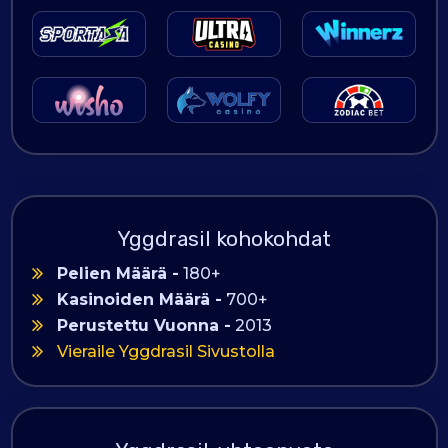
Yggdrasil kohokohdat
Pelien Määrä -
180+
Kasinoiden Määrä -
700+
Perustettu Vuonna -
2013
Vieraile Yggdrasil Sivustolla