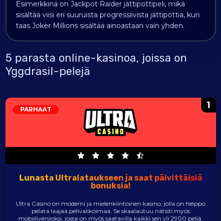
Esimerkkinä on Jackpot Raider jättipottipeli, mikä
sisältää viisi eri suuruista progressiivista jättipottia, kun
taas Joker Millions sisältää ainoastaan vain yhden.
5 parasta online-kasinoa, joissa on
Yggdrasil-pelejä
1
PARHAAT
Lunasta Ultralataukseen ja saat päivittäisiä
bonuksia!
Ultra Casino on moderni ja mielenkiintoinen kasino, jolla on helppo
pelata laajaa pelivalikoimaa. Se skaalautuu nätisti myös
mobiiliversioksi, jossa on myös saatavilla kaikki sen yli 2900 peliä.