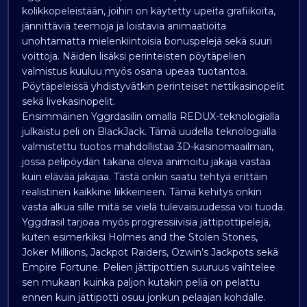
kolikkopeleistään, joihin on käytetty upeita grafiikoita,
jännittäviä teemoja ja loistavia animaatioita
unohtamatta mielenkiintoisia bonuspelejä sekä suuri
voittoja. Näiden lisäksi perinteisten pöytäpelien
valmistus kuuluu myös osana upeaa tuotantoa.
Pöytäpeleissä yhdistyvätkin perinteiset nettikasinopelit
sekä livekasinopelit.
Ensimmäinen Yggrdasilin omalla REDUX-teknologialla
julkaistu peli on BlackJack. Tämä uudella teknologialla
valmistettu tuotos mahdollistaa 3D-kasinomaailman,
jossa pelipöydän takana oleva animoitu jakaja vastaa
kuin elävää jakajaa. Tästä onkin saatu tehtyä erittäin
realistinen kaikkine liikkeineen. Tämä kehitys onkin
vasta alkua sille mitä se vielä tulevaisuudessa voi tuoda.
Yggdrasil tarjoaa myös progressiivisia jättipottipelejä,
kuten esimerkiksi Holmes and the Stolen Stones,
Joker Millions, Jackpot Raiders, Ozwin’s Jackpots sekä
Empire Fortune. Pelien jättipottien suuruus vaihtelee
sen mukaan kuinka paljon kutakin peliä on pelattu
ennen kuin jättipotti osuu jonkun pelaajan kohdalle.