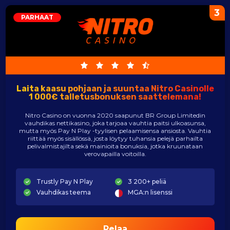
3
PARHAAT
Laita kaasu pohjaan ja suuntaa Nitro Casinolle
1 000€ talletusbonuksen saattelemana!
Nitro Casino on vuonna 2020 saapunut BR Group Limitedin
vauhdikas nettikasino, joka tarjoaa vauhtia paitsi ulkoasunsa,
mutta myös Pay N Play -tyylisen pelaamisensa ansiosta. Vauhtia
riittää myös sisällössä, josta löytyy tuhansia pelejä parhailta
pelivalmistajilta sekä mainioita bonuksia, jotka kruunataan
verovapailla voitoilla.
Trustly Pay N Play
3 200+ peliä
Vauhdikas teema
MGA:n lisenssi
Pelaa