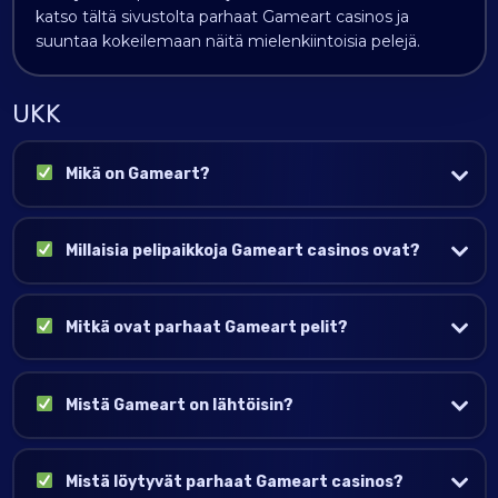
katso tältä sivustolta parhaat Gameart casinos ja
suuntaa kokeilemaan näitä mielenkiintoisia pelejä.
UKK
Mikä on Gameart?
Millaisia pelipaikkoja Gameart casinos ovat?
Mitkä ovat parhaat Gameart pelit?
Mistä Gameart on lähtöisin?
Mistä löytyvät parhaat Gameart casinos?