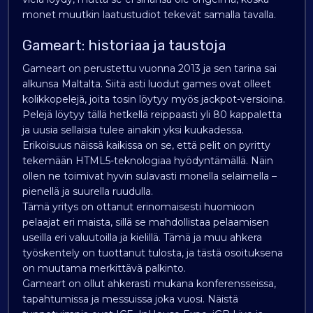
monet muutkin laatustudiot tekevät samalla tavalla.
Gameart: historiaa ja taustoja
Gameart on perustettu vuonna 2013 ja sen tarina sai
alkunsa Maltalta. Siitä asti luodut games ovat olleet
kolikkopelejä, joita tosin löytyy myös jackpot-versioina.
Pelejä löytyy tällä hetkellä reippaasti yli 80 kappaletta
ja uusia sellaisia tulee ainakin yksi kuukadessa.
Erikoisuus näissä kaikissa on se, että pelit on pyritty
tekemään HTML5-teknologiaa hyödyntämällä. Näin
ollen ne toimivat hyvin sulavasti monella selaimella –
pienellä ja suurella ruudulla.
Tämä yritys on ottanut erinomaisesti huomioon
pelaajat eri maista, sillä se mahdollistaa pelaamisen
useilla eri valuutoilla ja kielillä. Tämä ja muu ahkera
työskentely on tuottanut tulosta, ja tästä osoituksena
on muutama merkittävä palkinto.
Gameart on ollut ahkerasti mukana konferensseissa,
tapahtumissa ja messuissa joka vuosi. Näistä