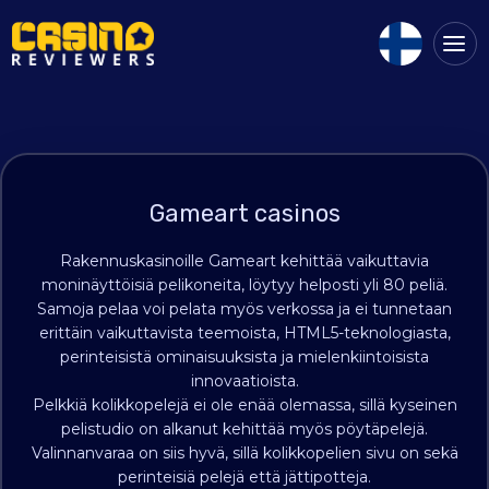
Gameart casinos
Rakennuskasinoille Gameart kehittää vaikuttavia
moninäyttöisiä pelikoneita, löytyy helposti yli 80 peliä.
Samoja pelaa voi pelata myös verkossa ja ei tunnetaan
erittäin vaikuttavista teemoista, HTML5-teknologiasta,
perinteisistä ominaisuuksista ja mielenkiintoisista
innovaatioista.
Pelkkiä kolikkopelejä ei ole enää olemassa, sillä kyseinen
pelistudio on alkanut kehittää myös pöytäpelejä.
Valinnanvaraa on siis hyvä, sillä kolikkopelien sivu on sekä
perinteisiä pelejä että jättipotteja.