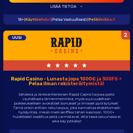
LISÄÄ TIETOA
18+
Käyttöehdot
Pelaa Vastuullisesti
Peliklinikka.fi
2
UUSI
Rapid Casino - Lunasta jopa 1000€ ja 300FS +
Pelaa ilman rekisteröitymistä!
Sähäkkä ja länkkärihenkinen Rapid Casino tarjoaa paitsi
vauhdikasta lännenmeininkiä, myös suuruudeltaan
poikkeuksellisen avokätiset bonukset ja ilmaiset pyöräytykset.
Tämä onkin erittäin reilu tarjous, joka kannattaa ehdottomasti
hyödyntää, mikäli mielii seriffiksi tähän kasinoon. 1000+
huolellisesti laadittua peliä varmistavat, että tässä saluunassa ei
aika käy pitkäksi!