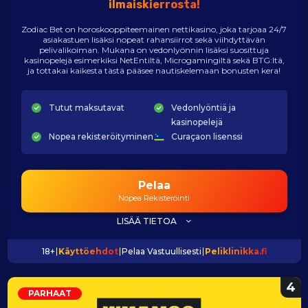
ilmaiskierrosta!
Zodiac Bet on horoskooppiteemainen nettikasino, joka tarjoaa 24/7
asiakastuen lisäksi nopeat rahansiirrot sekä viihdyttävän
pelivalikoiman. Mukana on vedonlyönnin lisäksi suosittuja
kasinopelejä esimerkiksi NetEntiltä, Microgamingiltä sekä BTG:ltä,
ja tottakai kaikesta tästä pääsee nautiskelemaan bonusten kera!
Tutut maksutavat
Vedonlyöntiä ja
kasinopelejä
Nopea rekisteröityminen
Curaçaon lisenssi
Pelaa
Nopea Rekisteröinti
LISÄÄ TIETOA
18+
Käyttöehdot
Pelaa Vastuullisesti
Peliklinikka.fi
4
PARHAAT