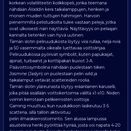
korkean volatiliteetin kolikkopeli, jonka teemana
nähdään
Aladdin
kera taikalamppujen, henkien ja
monien muiden tuttujen hahmojen. Harvoin
pienemmiltä pelistudioilta tulee vastaan pelejä, jotka
ovat ulkoisesti näin näyttäviä. Näyttävyys on pelaajan
kannalta tietenkin vain hyvä uutinen.
Tämän slotin peliruudukosta löytyy viisi rullaa, neljä riviä
ja 50 vasemmalta oikealle luettavaa voittolinjaa.
Peliruudukossa pyörivät symbolit, kuten papukaijat,
apinat, turbaanit ja korttipakan kuviot J-A.
Päävoittosymbolina nähdään puolestaan tiikeri.
Jasmine
(Jaslyn) on puolestaan pelin wild ja
taikalamput vetävät scattereiden roolia.
Tämän slotin yläreunasta löytyy eräänlainen karuselli,
joka pitää sisällään voittokertoimia väliltä x1-x10. Niiden
voimin kerrotaan pelikierrosten voittoja.
Gaming muuttuu, kun ruudukkoon laskeutuu 3-5
scatteria, sillä tällöin aktivoituu
pelin ilmaiskierrostoiminto. Sen alussa lampussa
asusteleva henki pyörittää hyrrää, josta voi napata 4-20