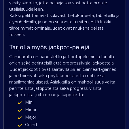
yksityiskohtiin, jotta pelaaja saa vastinetta omalle
uteliaisuudelleen.
Kaikki pelit toimivat sulavasti tietokoneella, tableteilla ja
älypuhelimilla, ja ne on suunniteltu siten, että kaikki
tärkeimmät ominaisuudet ovat mukana pelistä
toiseen.
Tarjolla myös jackpot-pelejä
Gameartilla on panostettu jättipottipeleihin ja tarjolla
onkin sekä perinteisiä että progressiivisia jackpotteja.
Uudet jackpotit ovat saatavilla 39 eri Gameart-games
ja ne toimivat sekä pöytäkoneilla että mobiilissa
maailmanlaajuisesti. Asiakkailla on mahdollisuus valita
perinteisistä jättipoteista sekä progressiivisista
jackpoteista, joita on neljä kappaletta:
Mini
Minor
Major
Grand