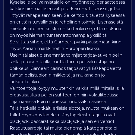
Kyseiselle pelivalmistajalle on myönnetty periaatteessa
kaikki isoimmat lisenssit ja tärkeimmät lisenssit, jotka
liittyvät rahapelaamiseen. Se kertoo siitä, että kyseessä
on erittäin turvallinen ja rehellinen toimija. Lisensseistä
mielenkiintoinen seikka on kuitenkin se, että mukana
on myös hieman tuntemattomampia yksilöitä.
Se viittaa siihen, että Gameart pyrkii pääsemään kiinni
myös Aasian markkinoihin Euroopan lisäksi.
Usein tällaiset pienemmät toimijat tarjoavat vain pelin
siellä ja toisen täällä, mutta tämä pelivalmistaja on
poikkeus. Gameart casinos tarjoavat yli 80 kappaletta
tämän pelistudion nimikkeitä ja mukana on jo
jackpottejakin.
Vaihtoehtoja löytyy muutenkin vaikka millä mitalla, sillä
eroavaisuuksia pelien suhteen on niin volatiliteetissa,
linjamäärissä kuin monessa muussakin asiassa.
Tällä hetkellä pitkälti erilaisia slotteja, mutta mukaan on
tullut myös pöytäpelejä. Pöytäpeleistä tarjolla ovat
blackjack, baccarat sekä blackjack ja sen eri versiot.
Raaputusarpoja tai muita pienempiä kategorioita ei
vielä löydy, mutta se ei sinänsä ole ongelma, koska