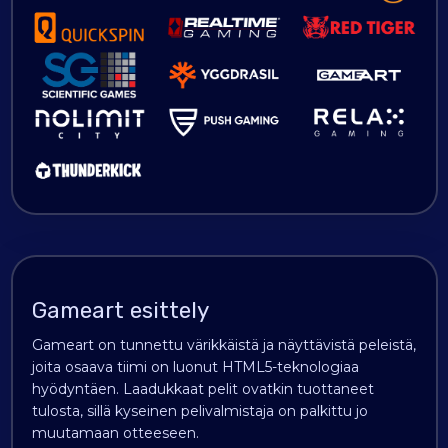
Gameart esittely
Gameart on tunnettu värikkäistä ja näyttävistä peleistä,
joita osaava tiimi on luonut HTML5-teknologiaa
hyödyntäen. Laadukkaat pelit ovatkin tuottaneet
tulosta, sillä kyseinen pelivalmistaja on palkittu jo
muutamaan otteeseen.