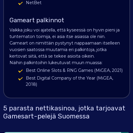
NetBet
Gameart palkinnot
Vaikka joku voi ajatella, että kyseessä on hyvin pieni ja
tuntematon toimija, ei asia itse asiassa ole niin.
Gameart on nimittäin pystynyt nappaamaan itselleen
vuosien saatossa muutamia eri palkintoja, jotka
kertovat siitä, että se tekee asioita oikein.
Näihin palkintoihin lukeutuvat muun muassa:
Best Online Slots & RNG Games (MiGEA, 2021)
Best Digital Company of the Year (MiGEA,
2018)
5 parasta nettikasinoa, jotka tarjoavat
Gamesart-pelejä Suomessa