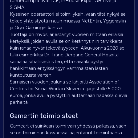
tunnetuimpia ovat ICE, InHouse Expo, iGB Live ja
SiGMA.
Kyseinen operaattori ei toimi yksin, vaan tätä nykyä se
tekee yhteistyötä muun muassa NetEntin, Yggdrasilin
ja Oryx Gamingin kanssa.
Tuottaja on myös järjestänyt vuosien mittaan erilaisia
keräyksiä, joiden avulla se on kerännyt niin tarvikkeita
kuin rahaa hyväntekeväisyyteen. Alkuvuonna 2020 se
tuki esimerkiksi Dr. Franc Derganc General Hospital -
sairaalaa rahallisesti siten, että sairaala pystyi
hankkimaan erityissängyn vammaisten lasten
kuntoutusta varten.
Samaisen vuoden jouluna se lahjoitti Association of
Centres for Social Work in Slovenia -järjestölle 5 000
euroa, jonka avulla pystyttiin auttamaan hädässä olevia
perheitä.
Gamertin toimipisteet
Gameart ei suinkaan toimi vain yhdessä paikassa, vaan
se on toiminnan kasvaessa laajentanut toimintaansa