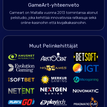
GameArt-yhteenveto
Gameart on Maltalla vuonna 2013 toimintansa aloinut
pelistudio, joka kehittää innovatiivisia ratkaisuja sekä
online-kasinoihin että kivijalkakasinoihin.
Muut Pelinkehittäjät