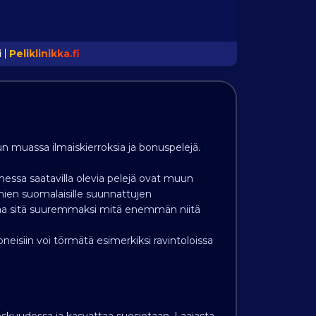
i
Peliklinikka.fi
un muassa ilmaiskierroksia ja bonuspelejä.
essa saatavilla olevia pelejä ovat muun
ien suomalaisille suunnattujen
kasvaa sitä suuremmaksi mitä enemmän niitä
oneisiin voi törmätä esimerkiksi ravintoloissa