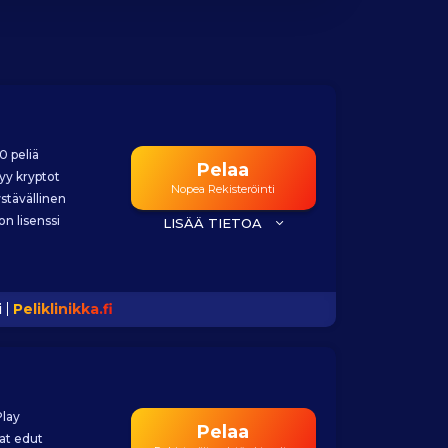
00 peliä
Pelaa
yy kryptot
Nopea Rekisteröinti
ystävällinen
n lisenssi
LISÄÄ TIETOA
i
Peliklinikka.fi
Play
Pelaa
at edut