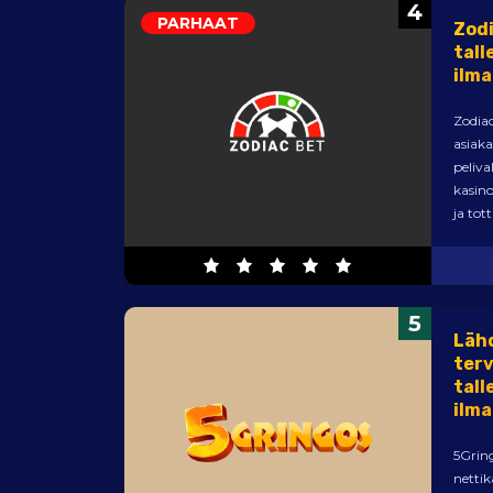
4
PARHAAT
Zodi
tall
ilma
Zodiac
asiaka
peliva
kasino
ja tot
5
Lähd
terv
tall
ilma
5Grin
nettik