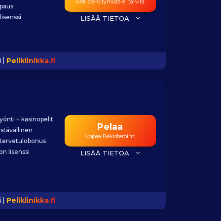
Rekisteröitymistä ei tarvita
paus
isenssi
LISÄÄ TIETOA
i
Peliklinikka.fi
önti + kasinopelit
Pelaa
ystävällinen
Nopea Rekisteröinti
 tervetulobonus
n lisenssi
LISÄÄ TIETOA
i
Peliklinikka.fi