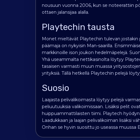
nousuun vuonna 2006, kun se noteerattiin p
ottaen jalansijaa alalla.
Playtechin tausta
Monet mieltävät Playtechin tulevan jostakin 
päämaja on nykyisin Man-saarilla. Ensimmäise
markkinoille ison joukon hedelmäpelejä. Suom
Yhä useammalta nettikasinolta löytyy Playtec
tasaisen varmasti muun muassa yritysostojen
yrityksiä. Tällä hetkellä Playtechin pelejä lö
Suosio
Laajasta pelivalikoimasta löytyy pelejä varma
peliuutuuksia valikoimissaan. Lisäksi pelit ov
huippuammattilaisten tiimi. Playtech hyödynt
Laadukkaan ja laajan pelivalikoiman lisäksi 
Onhan se hyvin suosittu jo useassa muussa