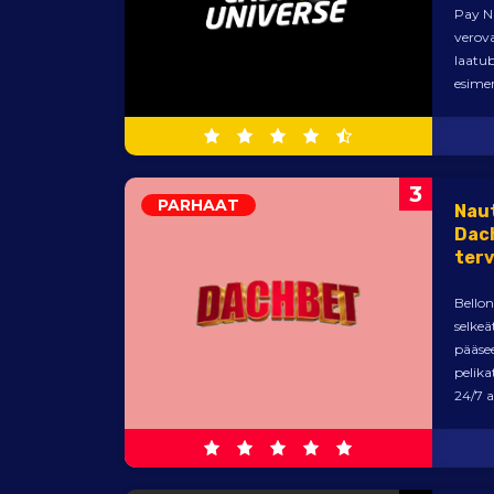
Pay N 
verov
laatub
esimer
3
PARHAAT
Naut
Dach
terv
Bellon
selkeä
pääse
pelika
24/7 a