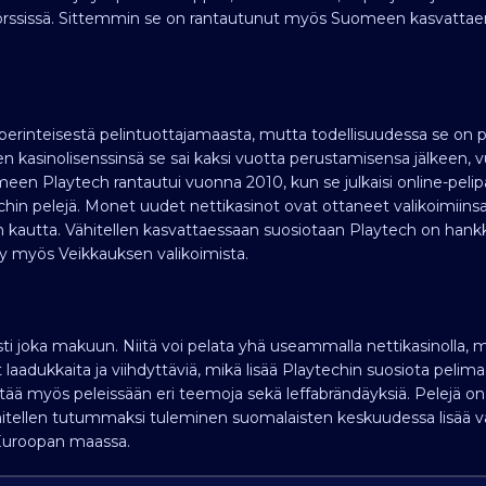
örssissä. Sittemmin se on rantautunut myös Suomeen kasvattaen 
perinteisestä pelintuottajamaasta, mutta todellisuudessa se on 
n kasinolisenssinsä se sai kaksi vuotta perustamisensa jälkeen,
een Playtech rantautui vuonna 2010, kun se julkaisi online-peli
hin pelejä. Monet uudet nettikasinot ovat ottaneet valikoimiinsa 
 kautta. Vähitellen kasvattaessaan suosiotaan Playtech on hank
ytyy myös Veikkauksen valikoimista.
sti joka makuun. Niitä voi pelata yhä useammalla nettikasinolla, 
at laadukkaita ja viihdyttäviä, mikä lisää Playtechin suosiota pel
ää myös peleissään eri teemoja sekä leffabrändäyksiä. Pelejä on 
vähitellen tutummaksi tuleminen suomalaisten keskuudessa lisää v
 Euroopan maassa.