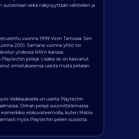
suosiotaan sekä näkyvyyttään vähitellen ja
perustettu vuonna 1999 Viron Tartossa. Sen
 vuonna 2001. Samana vuonna yhtiö toi
palvelun yhdessä RAY:n kanssa.
Playtechin pelejä. Lisäksi se on kasvanut
kinut omistukseensa useita muita pelialan
myös Veikkauksella on useita Playtechin
imaailmassa. Onhan pelejä suunnittelemassa
esimerkiksi elokuvateemoilla, kuten Matrix.
armasti myös Playtechin pelien suosiota.