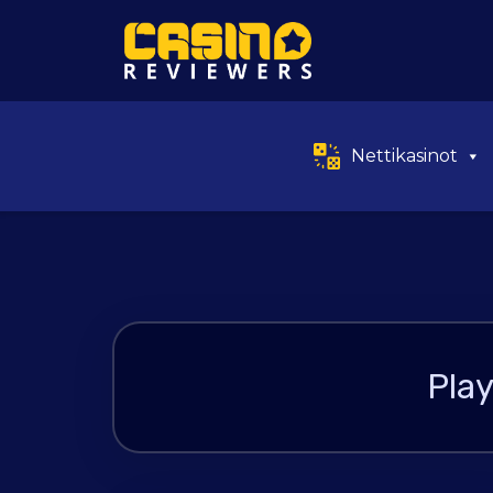
Nettikasinot
Play