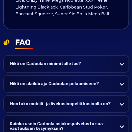
Live, Crazy Time, Mega Roulette, XXXTreme
Lightning Blackjack, Caribbean Stud Poker,
Baccarat Squeeze, Super Sic Bo ja Mega Ball.
FAQ
Mikä on Cadoolan minimitalletus?
Mikä on alaikäraja Cadoolan pelaamiseen?
Montako mobiili- ja livekasinopeliä kasinolla on?
Kuinka usein Cadoola asiakaspalvelusta saa
vastauksen kysymyksiin?