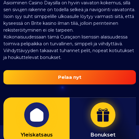
Asioiminen Casino Daysilla on hyvin vaivaton kokemus, sillä
sen sivujen rakenne on todella selkeä ja navigointi vaivatonta.
Isoin syy suht simppelille ulkoasulle löytyy varmasti siitä, että
kyseessä on Brite kasino ilman tiliä, jolloin perinteinen
rekisteröityminen ei ole tarpeen.
Kokonaisuudessaan tämä Curaçaon lisenssin alaisuudessa
toimiva pelipaikka on turvallinen, simppeli ja viihdyttävä.
Viihdyttävyyden takaavat tuhannet pelit, nopeat kotiutukset
ja houkuttelevat bonukset.
Pelaa nyt
Yleiskatsaus
Bonukset