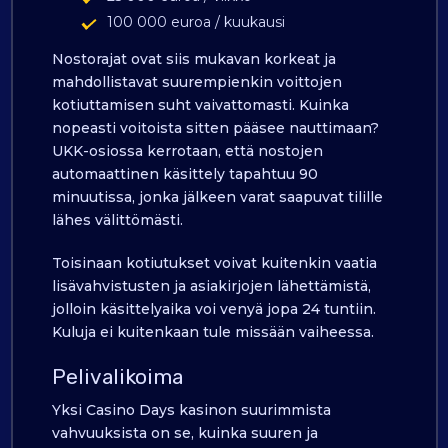
100 000 euroa / kuukausi
Nostorajat ovat siis mukavan korkeat ja
mahdollistavat suurempienkin voittojen
kotiuttamisen suht vaivattomasti. Kuinka
nopeasti voitoista sitten pääsee nauttimaan?
UKK-osiossa kerrotaan, että nostojen
automaattinen käsittely tapahtuu 90
minuutissa, jonka jälkeen varat saapuvat tilille
lähes välittömästi.
Toisinaan kotiutukset voivat kuitenkin vaatia
lisävahvistusten ja asiakirjojen lähettämistä,
jolloin käsittelyaika voi venyä jopa 24 tuntiin.
Kuluja ei kuitenkaan tule missään vaiheessa.
Pelivalikoima
Yksi Casino Days kasinon suurimmista
vahvuuksista on se, kuinka suuren ja