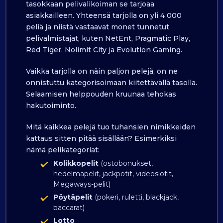
tasokkaan pelivalikoiman se tarjoaa
asiakkailleen. Yhteensä tarjolla on yli 4 000
peliä ja niistä vastaavat monet tunnetut
pelivalmistajat, kuten NetEnt, Pragmatic Play,
Red Tiger, Nolimit City ja Evolution Gaming.
Vaikka tarjolla on näin paljon pelejä, on ne
onnistuttu kategorisoimaan kiitettävällä tasolla.
Selaamisen helppouden kruunaa tehokas
hakutoiminto.
Mitä kaikkea pelejä tuo tuhansien nimikkeiden
kattaus sitten pitää sisällään? Esimerkiksi
nämä pelikategoriat:
Kolikkopelit
(ostobonukset,
hedelmäpelit, jackpotit, videoslotit,
Megaways-pelit)
Pöytäpelit
(pokeri, ruletti, blackjack,
baccarat)
Lotto