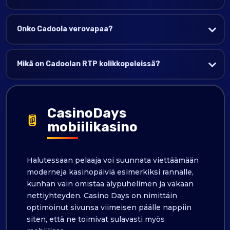
Onko Cadoola verovapaa?
Mikä on Cadoolan RTP kolikkopeleissä?
CasinoDays
mobiilikasino
Halutessaan pelaaja voi suunnata viettäämään
moderneja kasinopäiviä esimerkiksi rannalle,
kunhan vain omistaa älypuhelimen ja vakaan
nettiyhteyden. Casino Days on nimittäin
optimoinut sivunsa viimeisen päälle nappiin
siten, että ne toimivat sulavasti myös