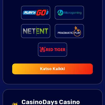
Katso Kaikki
CasinoDays Casino