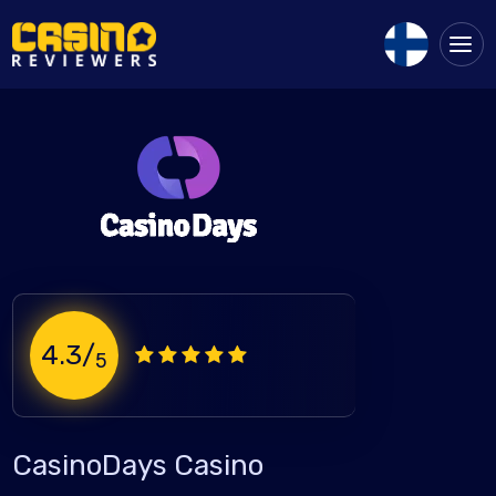
4.3/
5
CasinoDays Casino