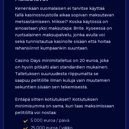
Kenenkään suomalaisen ei tarvitse käyttää
tällä kasinosivustolla aikaa sopivan maksutavan
metsästämiseen. Miksei? Koska käytössä on
ainoastaan yksi maksutapa: Brite. Kyseessä on
ruotsalainen maksupalvelu, jonka avulla voi
sekä tunnistautua kasinolle sisään että hoitaa
rahansiirrot kumpaankin suuntaan.
Casino Days minimitalletus on 20 euroa, joka
on hyvin pitkälti alan standardien mukainen.
Talletuksen suuruudesta riippumatta se
saapuu pelitilille ilman kuluja vain muutamien
sekuntien sisään sen tekemisestä.
Entäpä sitten kotiutukset? Kotiutuksen
minimisumma on sama, kun taas maksimissaan
pelitililtä voi nostaa:
5 000 euroa / päivä
25 000 euroa / viikko