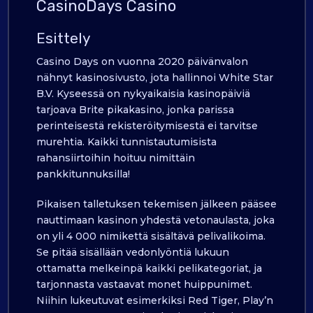
CasinoDays Casino
Esittely
Casino Days on vuonna 2020 päivänvalon
nähnyt kasinosivusto, jota hallinnoi White Star
B.V. Kyseessä on nykyaikaisia kasinopäiviä
tarjoava Brite pikakasino, jonka parissa
perinteisestä rekisteröitymisestä ei tarvitse
murehtia. Kaikki tunnistautumisista
rahansiirtoihin hoituu nimittäin
pankkitunnuksilla!
Pikaisen talletuksen tekemisen jälkeen pääsee
nauttimaan kasinon yhdestä vetonaulasta, joka
on yli 4 000 nimikettä sisältävä pelivalikoima.
Se pitää sisällään vedonlyöntiä lukuun
ottamatta melkeinpä kaikki pelikategoriat, ja
tarjonnasta vastaavat monet huippunimet.
Niihin lukeutuvat esimerkiksi Red Tiger, Play’n