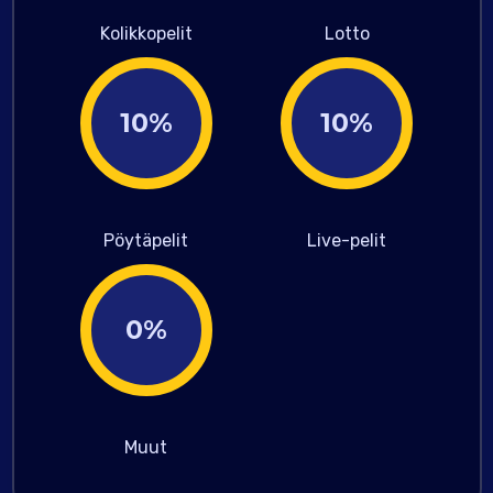
Kolikkopelit
Lotto
10%
10%
Pöytäpelit
Live-pelit
0%
Muut