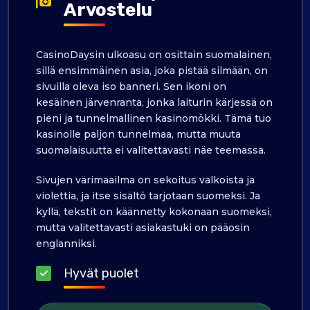
Arvostelu
CasinoDaysin ulkoasu on osittain suomalainen,
sillä ensimmäinen asia, joka pistää silmään, on
sivuilla oleva iso banneri. Sen ikoni on
kesäinen järvenranta, jonka laiturin kärjessä on
pieni ja tunnelmallinen kasinomökki. Tämä tuo
kasinolle paljon tunnelmaa, mutta muuta
suomalaisuutta ei valitettavasti näe teemassa.
Sivujen värimaailma on sekoitus valkoista ja
violettia, ja itse sisältö tarjotaan suomeksi. Ja
kyllä, tekstit on käännetty kokonaan suomeksi,
mutta valitettavasti asiakastuki on pääosin
englanniksi.
Hyvät puolet