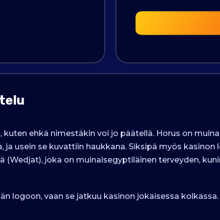
telu
, kuten ehkä nimestäkin voi jo päätellä. Horus on muin
a, ja usein se kuvattiin haukkana. Siksipä myös kasinon
Wedjat), joka on muinaisegyptiläinen terveyden, kunink
än logoon, vaan se jatkuu kasinon jokaisessa kolkassa