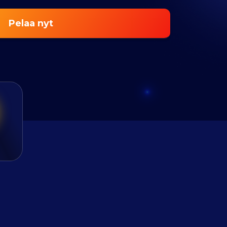
Pelaa nyt