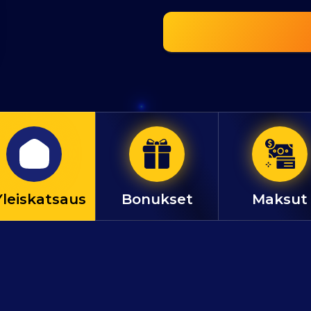
Yleiskatsaus
Bonukset
Maksut