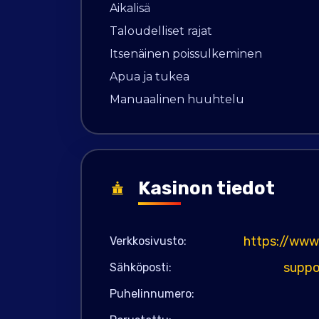
Aikalisä
Taloudelliset rajat
Itsenäinen poissulkeminen
Apua ja tukea
Manuaalinen huuhtelu
Kasinon tiedot
​​https://ww
Verkkosivusto:
suppo
Sähköposti:
Puhelinnumero: