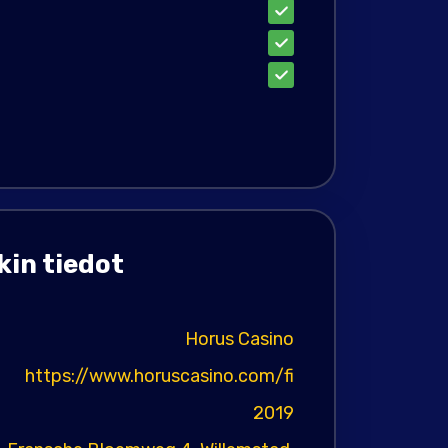
in tiedot
Horus Casino
​​https://www.horuscasino.com/fi
2019