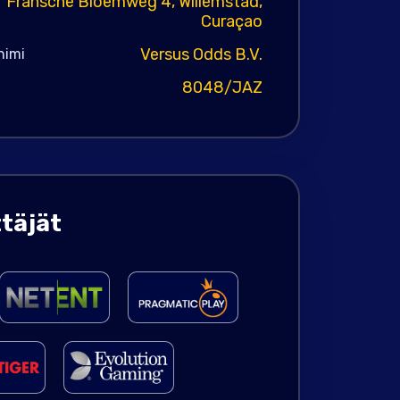
Fransche Bloemweg 4, Willemstad,
Curaçao
Versus Odds B.V.
nimi
8048/JAZ
ttäjät