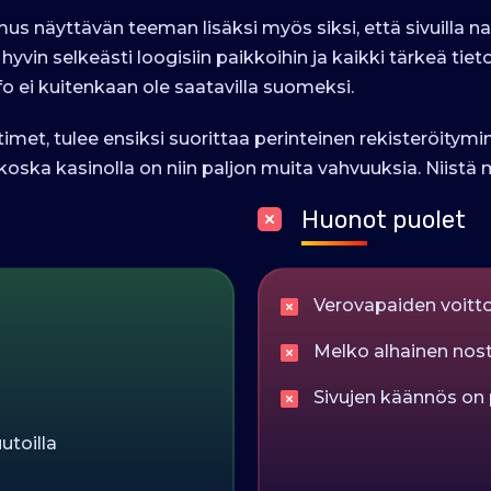
s näyttävän teeman lisäksi myös siksi, että sivuilla 
 hyvin selkeästi loogisiin paikkoihin ja kaikki tärkeä tie
nfo ei kuitenkaan ole saatavilla suomeksi.
et, tulee ensiksi suorittaa perinteinen rekisteröitymin
koska kasinolla on niin paljon muita vahvuuksia. Niist
Huonot puolet
Verovapaiden voitt
Melko alhainen nost
Sivujen käännös on 
utoilla