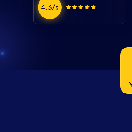
4.3/
5