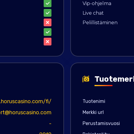
Vip-ohjelma
Live chat
Pelillistäminen
Tuotemerk
w.horuscasino.com/fi/
Tuotenimi
rt@horuscasino.com
Merkki url
-
Perustamisvuosi