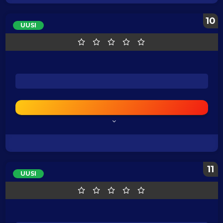
10
UUSI
11
UUSI