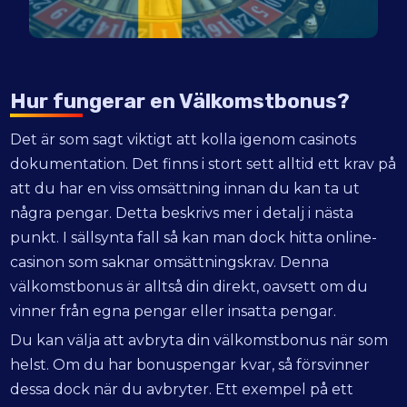
Hur fungerar en Välkomstbonus?
Det är som sagt viktigt att kolla igenom casinots
dokumentation. Det finns i stort sett alltid ett krav på
att du har en viss omsättning innan du kan ta ut
några pengar. Detta beskrivs mer i detalj i nästa
punkt. I sällsynta fall så kan man dock hitta online-
casinon som saknar omsättningskrav. Denna
välkomstbonus är alltså din direkt, oavsett om du
vinner från egna pengar eller insatta pengar.
Du kan välja att avbryta din välkomstbonus när som
helst. Om du har bonuspengar kvar, så försvinner
dessa dock när du avbryter. Ett exempel på ett