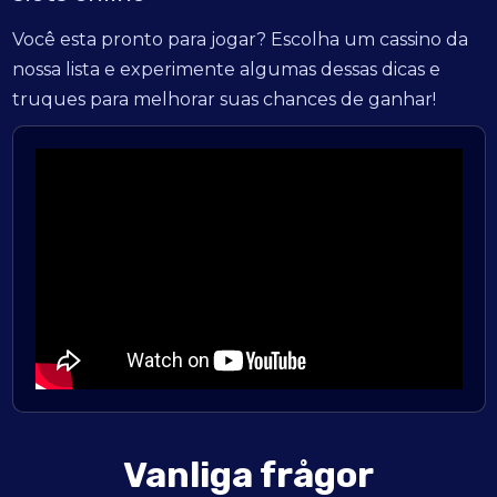
Você esta pronto para jogar? Escolha um cassino da
nossa lista e experimente algumas dessas dicas e
truques para melhorar suas chances de ganhar!
Vanliga frågor