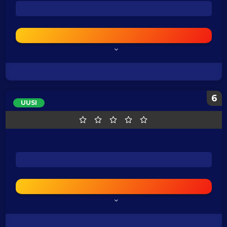
6
UUSI