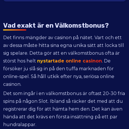
Vad exakt är en Välkomstbonus?
Det finns mängder av casinon på nätet. Vart och ett
av dessa måste hitta sina egna unika sätt att locka till
sig spelare. Detta gör att en välkomstbonus ofta är
störst hos helt
nystartade online casinon
. De
försöker ju slå sig in på den tuffa marknaden för
online-spel. Så håll utkik efter nya, seriösa online
casinon.
Det som ingår i en välkomstbonus är oftast 20-30 fria
spins på någon Slot. Ibland så räcker det med att du
registrerar dig för att hämta hem den. Det kan även
hända att det krävs en första insättning på ett par
hundralappar.