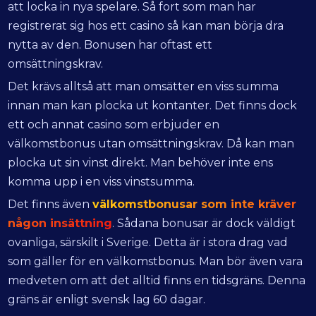
att locka in nya spelare. Så fort som man har
registrerat sig hos ett casino så kan man börja dra
nytta av den. Bonusen har oftast ett
omsättningskrav.
Det krävs alltså att man omsätter en viss summa
innan man kan plocka ut kontanter. Det finns dock
ett och annat casino som erbjuder en
välkomstbonus utan omsättningskrav. Då kan man
plocka ut sin vinst direkt. Man behöver inte ens
komma upp i en viss vinstsumma.
Det finns även
välkomstbonusar som inte kräver
någon insättning
. Sådana bonusar är dock väldigt
ovanliga, särskilt i Sverige. Detta är i stora drag vad
som gäller för en välkomstbonus. Man bör även vara
medveten om att det alltid finns en tidsgräns. Denna
gräns är enligt svensk lag 60 dagar.