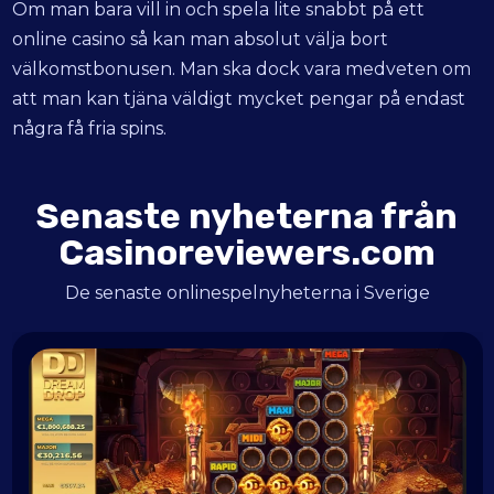
Om man bara vill in och spela lite snabbt på ett
online casino så kan man absolut välja bort
välkomstbonusen. Man ska dock vara medveten om
att man kan tjäna väldigt mycket pengar på endast
några få fria spins.
Senaste nyheterna från
Casinoreviewers.com
De senaste onlinespelnyheterna i Sverige