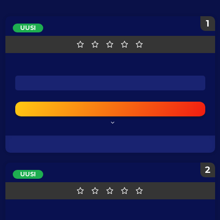
1
UUSI
2
UUSI