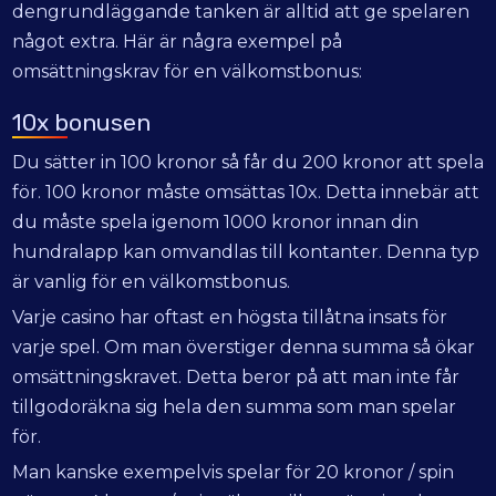
dengrundläggande tanken är alltid att ge spelaren
något extra. Här är några exempel på
omsättningskrav för en välkomstbonus:
10x bonusen
Du sätter in 100 kronor så får du 200 kronor att spela
för. 100 kronor måste omsättas 10x. Detta innebär att
du måste spela igenom 1000 kronor innan din
hundralapp kan omvandlas till kontanter. Denna typ
är vanlig för en välkomstbonus.
Varje casino har oftast en högsta tillåtna insats för
varje spel. Om man överstiger denna summa så ökar
omsättningskravet. Detta beror på att man inte får
tillgodoräkna sig hela den summa som man spelar
för.
Man kanske exempelvis spelar för 20 kronor / spin