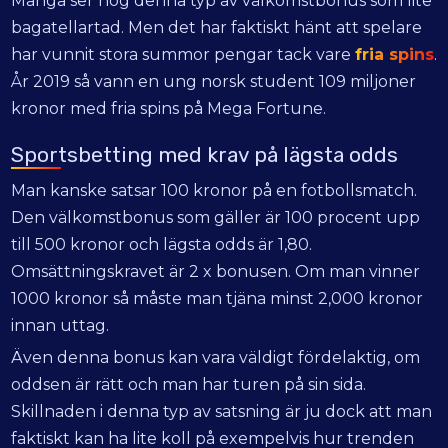
Många ser nog denna typ av välkomstbonus som lite
bagatellartad. Men det har faktiskt hänt att spelare
har vunnit stora summor pengar tack vare
fria spins
.
År 2019 så vann en ung norsk student 109 miljoner
kronor med fria spins på Mega Fortune.
Sportsbetting med krav på lägsta odds
Man kanske satsar 100 kronor på en fotbollsmatch.
Den välkomstbonus som gäller är 100 procent upp
till 500 kronor och lägsta odds är 1,80.
Omsättningskravet är 2 x bonusen. Om man vinner
1000 kronor så måste man tjäna minst 2,000 kronor
innan uttag.
Även denna bonus kan vara väldigt fördelaktig, om
oddsen är rätt och man har turen på sin sida.
Skillnaden i denna typ av satsning är ju dock att man
faktiskt kan ha lite koll på exempelvis hur trenden