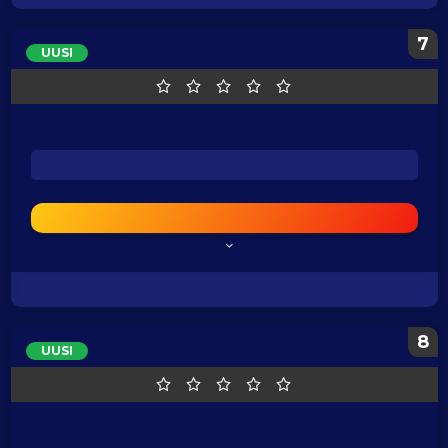
7
UUSI
8
UUSI