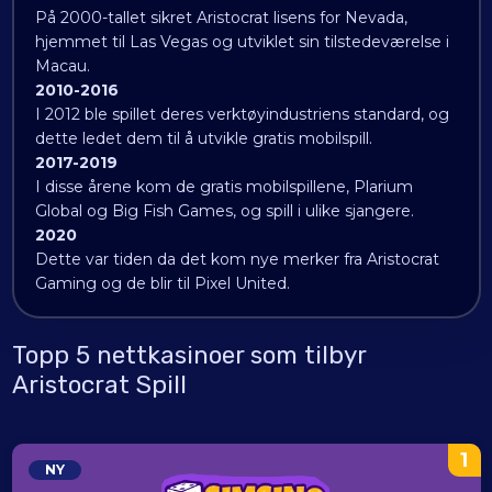
På 2000-tallet sikret Aristocrat lisens for Nevada,
hjemmet til Las Vegas og utviklet sin tilstedeværelse i
Macau.
2010-2016
I 2012 ble spillet deres verktøyindustriens standard, og
dette ledet dem til å utvikle gratis mobilspill.
2017-2019
I disse årene kom de gratis mobilspillene, Plarium
Global og Big Fish Games, og spill i ulike sjangere.
2020
Dette var tiden da det kom nye merker fra Aristocrat
Gaming og de blir til Pixel United.
Topp 5 nettkasinoer som tilbyr
Aristocrat Spill
1
NY