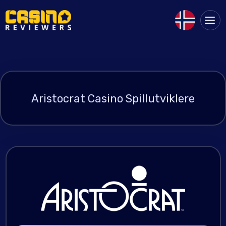
Aristocrat Casino Spillutviklere