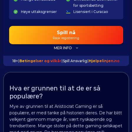
for sportsbetting
Høye uttaksgrenser
Lisensiert i Curacao
Spill nå
Rask registrering
MER INFO
18+
Betingelser og vilkår
Spill Ansvarlig
Hjelpelinjen.no
Hva er grunnen til at de er så
populære?
Mye av grunnen til at Aristocrat Gaming er så
populære, er med tanke på historien deres. De har blitt
velkjent gjennom mange år, vært nyskapende og
trendsettere. Mange stoler på dette gaming-selskapet