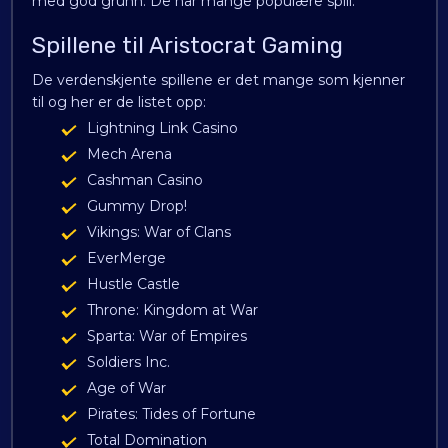
med god grunn. De har mange populære spill:
Spillene til Aristocrat Gaming
De verdenskjente spillene er det mange som kjenner
til og her er de listet opp:
Lightning Link Casino
Mech Arena
Cashman Casino
Gummy Drop!
Vikings: War of Clans
EverMerge
Hustle Castle
Throne: Kingdom at War
Sparta: War of Empires
Soldiers Inc.
Age of War
Pirates: Tides of Fortune
Total Domination