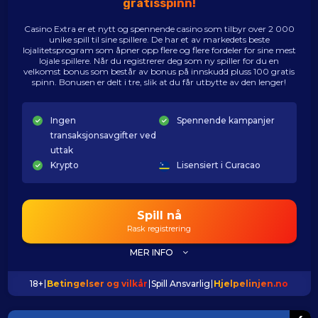
gratisspinn!
Casino Extra er et nytt og spennende casino som tilbyr over 2 000
unike spill til sine spillere. De har et av markedets beste
lojalitetsprogram som åpner opp flere og flere fordeler for sine mest
lojale spillere. Når du registrerer deg som ny spiller for du en
velkomst bonus som består av bonus på innskudd pluss 100 gratis
spinn. Bonusen er delt i tre, slik at du får utbytte av den lenger!
Ingen
Spennende kampanjer
transaksjonsavgifter ved
uttak
Krypto
Lisensiert i Curacao
Spill nå
Rask registrering
MER INFO
18+
Betingelser og vilkår
Spill Ansvarlig
Hjelpelinjen.no