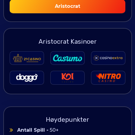
Aristocrat
Aristocrat Kasinoer
Høydepunkter
Antall Spill -
50+