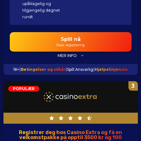
upåklagelig og
tilgjengelig døgnet
rundt
Spill nå
Rask registrering
MER INFO
18+
Betingelser og vilkår
Spill Ansvarlig
Hjelpelinjen.no
3
POPULÆR
Registrer deg hos Casino Extra og få en
velkomstpakke på opptil 3500 kr og 100