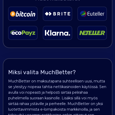
Miksi valita MuchBetter?
MuchBetter on maksutapana suhteellisen uusi, mutta
se yleistyy nopeaa tahtia nettikasinoiden käytössä. Sen
avulla voi nopeasti ja helposti siirtää pelirahaa
puhelimella suoraan kasinolle. Lisäksi sillä voi myös
siirtää rahaa ystäville ja perheelle. MuchBetter on yksi
luotettavimmista e-lompakoista markkinoilla, ja sen