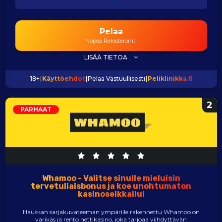
Pelaa
Nopea Rekisteröinti
LISÄÄ TIETOA
18+
Käyttöehdot
Pelaa Vastuullisesti
Peliklinikka.fi
2
PARHAAT
Whamoo - Valitse sinulle mieluisin
tervetuliaisbonus ja koe unohtumaton
kasinoseikkailu!
Hauskan sarjakuvateeman ympärille rakennettu Whamoo on
värikäs ja rento nettikasino, joka tarjoaa viihdyttävän