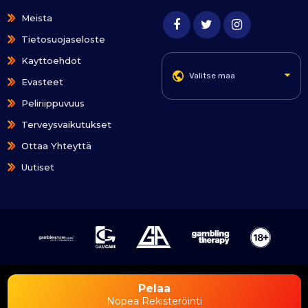
Meista
Tietosuojaseloste
Kayttoehdot
Valitse maa
Evasteet
Peliriippuvuus
Terveysvaikutukset
Ottaa Yhteyttä
Uutiset
Pelaa
Nopea Rekisteröinti