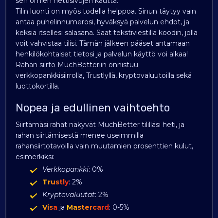
sen omien nettisivujen kautta.
Tilin luonti on myös todella helppoa. Sinun täytyy vain
antaa puhelinnumerosi, hyväksyä palvelun ehdot, ja
keksiä itsellesi salasana. Saat tekstiviestillä koodin, jolla
voit vahvistaa tilisi. Tämän jälkeen pääset antamaan
henkilökohtaiset tietosi ja palvelun käyttö voi alkaa!
Rahan siirto MuchBetteriin onnistuu
verkkopankkisiirrolla, Trustlyllä, kryptovaluutoilla sekä
luottokortilla.
Nopea ja edullinen vaihtoehto
Siirtämäsi rahat näkyvät MuchBetter tililläsi heti, ja
rahan siirtämisestä menee useimmilla
rahansiirtotavoilla vain muutamien prosenttien kulut,
esimerkiksi:
Verkkopankki
: 0%
Trustly
: 2%
Kryptovaluutat
: 2%
Visa
ja
Mastercard
: 0-5%