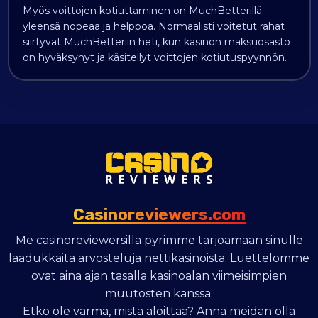
Myös voittojen kotiuttaminen on MuchBetterillä
yleensä nopeaa ja helppoa. Normaalisti voitetut rahat
siirtyvät MuchBetteriin heti, kun kasinon maksuosasto
on hyväksynyt ja käsitellyt voittojen kotiutuspyynnön.
Casinoreviewers.com
Me casinoreviewersillä pyrimme tarjoamaan sinulle
laadukkaita arvosteluja nettikasinoista. Luettelomme
ovat aina ajan tasalla kasinoalan viimeisimpien
muutosten kanssa.
Etkö ole varma, mistä aloittaa? Anna meidän olla