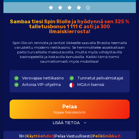
Sambaa tiesi Spin Riolle ja hyödynnä sen 325 %
talletusbonus 1 111 € asti ja 300
ilmaiskierrosta!
Spin Rio on rennolla ja lantiot liikkeelle saavalla Brasilia-teemalla
varustettu moderni nettikasino. Se hemmottelee asiakkaitaan
paitsi turvallisilla maksutavoilla, mutta myös viihdyttävillä
kasinopeleillä ja loistavilla bonuksilla. Kaikki tämä toimii
saumattomasti myös mobiilissa!
Verovapaa nettikasino
Tunnetut pelivalmistajat
Antoisa VIP-ohjelma
MGA:n lisenssi
Pelaa
Nopea Rekisteröinti
LISÄÄ TIETOA
18+
Käyttöehdot
Pelaa Vastuullisesti
Peliklinikka.fi