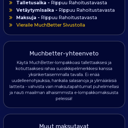
Talletusaika -
Rippuu Rahoitustavasta
Vetäytymisaika -
Rippuu Rahoitustavasta
Maksuja -
Rippuu Rahoitustavasta
Vieraile MuchBetter Sivustolla
Muchbetter-yhteenveto
Käytä MuchBetter-lompakkoasi tallettaaksesi ja
kotiuttaaksesi rahaa suosikkipelimerkkiesi kanssa
yksinkertaisemmalla tavalla. Ei enää
uudelleenohjauksia, hankalia salasanoja ja ylimääräisiä
laitteita - vahvista vain maksutapahtumat puhelimellasi
ja nauti maailman alhaisimmista e-lompakkomaksuista
peleissä!
Muut maksutavat